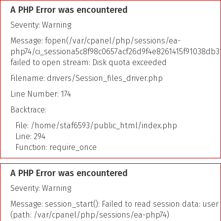
A PHP Error was encountered
Severity: Warning
Message: fopen(/var/cpanel/php/sessions/ea-
php74/ci_sessiona5c8f98c0657acf26d9f4e8261415f91038db31
failed to open stream: Disk quota exceeded
Filename: drivers/Session_files_driver.php
Line Number: 174
Backtrace:
File: /home/staf6593/public_html/index.php
Line: 294
Function: require_once
A PHP Error was encountered
Severity: Warning
Message: session_start(): Failed to read session data: user
(path: /var/cpanel/php/sessions/ea-php74)