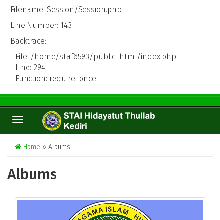
Filename: Session/Session.php
Line Number: 143
Backtrace:
File: /home/staf6593/public_html/index.php
Line: 294
Function: require_once
TOGGLE
NAVIGATION
Home
» Albums
Albums