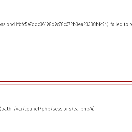
ssiond1fbfc5e7ddc36198d9c78c672b3ea23388bfc94): failed to 
er (path: /var/cpanel/php/sessions/ea-php74)