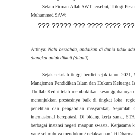
Selain Firman Allah SWT tersebut, Trilogi Pesa
Muhammad SAW:
??? ????? ??? ???? ???? ???
Artinya:
Nabi bersabda, andaikan di dunia tidak a
diangkat untuk diikuti (ditaati)
.
Sejak sekolah tinggi berdiri sejak tahun 2021,
Manajemen Pendidikan Islam dan Hukum Keluarga Is
Thullab Kediri telah membuktikan kesungguhannya d
menunjukkan prestasinya baik di tingkat loka, regi
penelitian dan pengabdian masyarakat, Sejumlah 
internasional bereputasi, Di bidang kerja sama, ST
berbagai instansi negeri maupun swasta. Kerjasama-ke
yang seluruhnya mendukung pelaksanaan Tri Dharma 