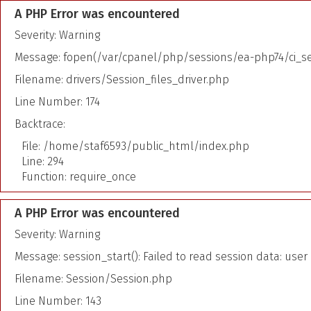
A PHP Error was encountered
Severity: Warning
Message: fopen(/var/cpanel/php/sessions/ea-php74/ci_se
Filename: drivers/Session_files_driver.php
Line Number: 174
Backtrace:
File: /home/staf6593/public_html/index.php
Line: 294
Function: require_once
A PHP Error was encountered
Severity: Warning
Message: session_start(): Failed to read session data: us
Filename: Session/Session.php
Line Number: 143