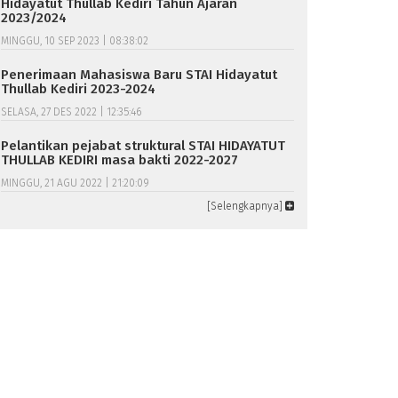
Hidayatut Thullab Kediri Tahun Ajaran
2023/2024
MINGGU, 10 SEP 2023 | 08:38:02
Penerimaan Mahasiswa Baru STAI Hidayatut
Thullab Kediri 2023-2024
SELASA, 27 DES 2022 | 12:35:46
Pelantikan pejabat struktural STAI HIDAYATUT
THULLAB KEDIRI masa bakti 2022-2027
MINGGU, 21 AGU 2022 | 21:20:09
[Selengkapnya]