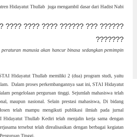
ntren Hidayatut Thullab juga mengambil dasar dari Hadist Nabi
? ???? ???? ???? ?????? ??? ??????
?????
??
da peraturan manusia akan hancur binasa sedangkan pemimpin
 STAI Hidayatut Thullab memiliki 2 (dua) program studi, yaitu
lam. Dalam proses perkembangannya saat ini, STAI Hidayatut
alam pengelolaan perguruan tinggi. Sejumlah mahasiswa telah
onal, maupun nasional. Selain prestasi mahasiswa, Di bidang
dosen telah mampu mengikuti publikasi ilmiah pada jurnal
AI Hidayatut Thullab Kediri telah menjalin kerja sama dengan
rjasama tersebut telah direalisasikan dengan berbagai kegiatan
Perguruan Tinggi.