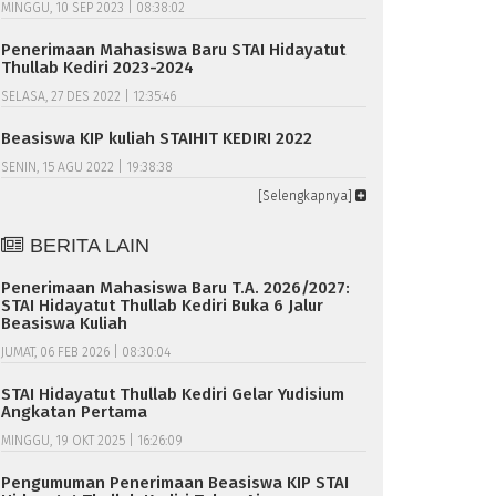
MINGGU, 10 SEP 2023 | 08:38:02
Penerimaan Mahasiswa Baru STAI Hidayatut
Thullab Kediri 2023-2024
SELASA, 27 DES 2022 | 12:35:46
Beasiswa KIP kuliah STAIHIT KEDIRI 2022
SENIN, 15 AGU 2022 | 19:38:38
[Selengkapnya]
BERITA LAIN
Penerimaan Mahasiswa Baru T.A. 2026/2027:
STAI Hidayatut Thullab Kediri Buka 6 Jalur
Beasiswa Kuliah
JUMAT, 06 FEB 2026 | 08:30:04
STAI Hidayatut Thullab Kediri Gelar Yudisium
Angkatan Pertama
MINGGU, 19 OKT 2025 | 16:26:09
Pengumuman Penerimaan Beasiswa KIP STAI