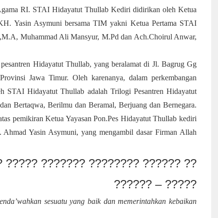
gama RI. STAI Hidayatut Thullab Kediri didirikan oleh Ketua
 KH. Yasin Asymuni bersama TIM yakni Ketua Pertama STAI
I.,M.A, Muhammad Ali Mansyur, M.Pd dan Ach.Choirul Anwar,
 pesantren Hidayatut Thullab, yang beralamat di Jl. Bagrug Gg
Provinsi Jawa Timur. Oleh karenanya, dalam perkembangan
leh STAI Hidayatut Thullab adalah Trilogi Pesantren Hidayatut
n dan Bertaqwa, Berilmu dan Beramal, Berjuang dan Bernegara.
r atas pemikiran Ketua Yayasan Pon.Pes Hidayatut Thullab kediri
H. Ahmad Yasin Asymuni, yang mengambil dasar Firman Allah
? ????? ??????? ???????? ?????? ??
?????? – ?????
menda’wahkan sesuatu yang baik dan memerintahkan kebaikan