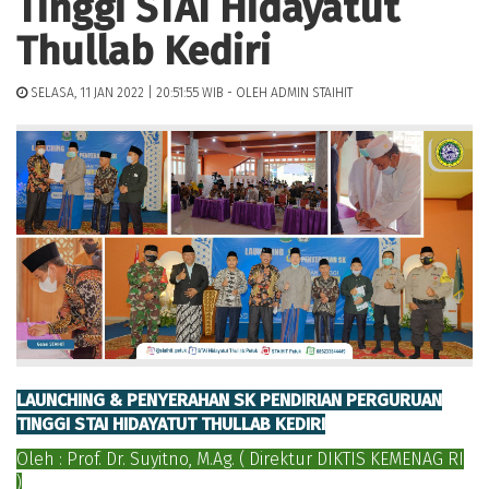
Tinggi STAI Hidayatut
Thullab Kediri
SELASA, 11 JAN 2022 | 20:51:55 WIB - OLEH ADMIN STAIHIT
LAUNCHING & PENYERAHAN SK PENDIRIAN PERGURUAN
TINGGI STAI HIDAYATUT THULLAB KEDIRI
Oleh : Prof. Dr. Suyitno, M.Ag. ( Direktur DIKTIS KEMENAG RI
)