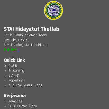
STAI Hidayatut Thullab
Petuk Puhrubuh Semen Kediri
Jawa Timur 64161
E-Mail : info@staihitkediri.ac.id
Quick Link
P M B
E-Learning
SIAKAD
Kopertais 4
e-journal STAIHIT Kediri
Kerjasama
Kemenag
IAI Al Hikmah Tuban