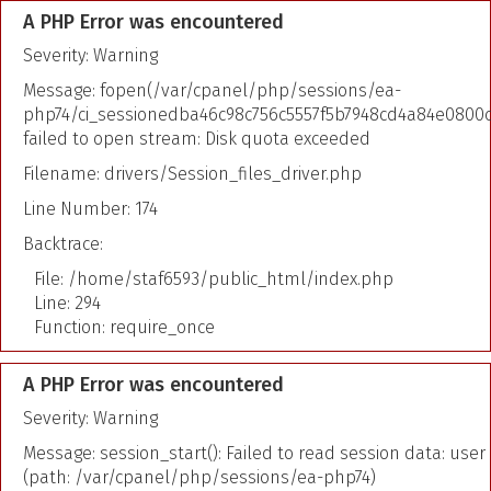
A PHP Error was encountered
Severity: Warning
Message: fopen(/var/cpanel/php/sessions/ea-
php74/ci_sessionedba46c98c756c5557f5b7948cd4a84e0800c
failed to open stream: Disk quota exceeded
Filename: drivers/Session_files_driver.php
Line Number: 174
Backtrace:
File: /home/staf6593/public_html/index.php
Line: 294
Function: require_once
A PHP Error was encountered
Severity: Warning
Message: session_start(): Failed to read session data: user
(path: /var/cpanel/php/sessions/ea-php74)