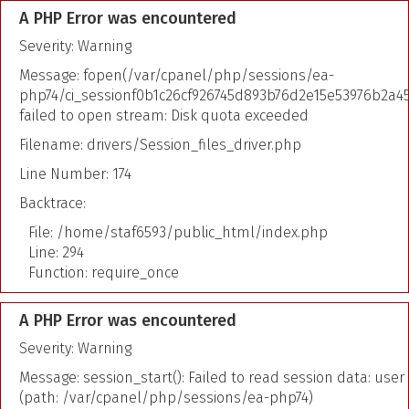
A PHP Error was encountered
Severity: Warning
Message: fopen(/var/cpanel/php/sessions/ea-
php74/ci_sessionf0b1c26cf926745d893b76d2e15e53976b2a45
failed to open stream: Disk quota exceeded
Filename: drivers/Session_files_driver.php
Line Number: 174
Backtrace:
File: /home/staf6593/public_html/index.php
Line: 294
Function: require_once
A PHP Error was encountered
Severity: Warning
Message: session_start(): Failed to read session data: user
(path: /var/cpanel/php/sessions/ea-php74)