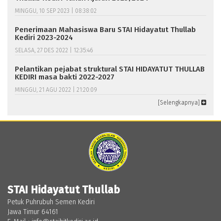
MINGGU, 10 SEP 2023 | 08:38:02
Penerimaan Mahasiswa Baru STAI Hidayatut Thullab
Kediri 2023-2024
SELASA, 27 DES 2022 | 12:35:46
Pelantikan pejabat struktural STAI HIDAYATUT THULLAB
KEDIRI masa bakti 2022-2027
MINGGU, 21 AGU 2022 | 21:20:09
[Selengkapnya]
STAI Hidayatut Thullab
Petuk Puhrubuh Semen Kediri
Jawa Timur 64161