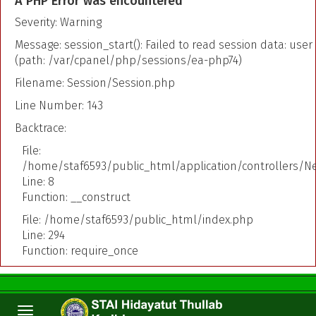
A PHP Error was encountered
Severity: Warning
Message: session_start(): Failed to read session data: user
(path: /var/cpanel/php/sessions/ea-php74)
Filename: Session/Session.php
Line Number: 143
Backtrace:
File:
/home/staf6593/public_html/application/controllers/N
Line: 8
Function: __construct
File: /home/staf6593/public_html/index.php
Line: 294
Function: require_once
TOGGLE