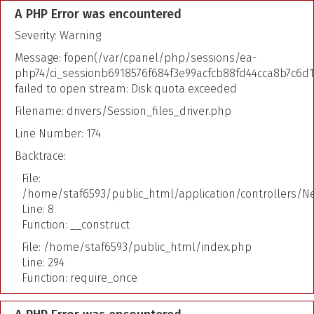
A PHP Error was encountered
Severity: Warning
Message: fopen(/var/cpanel/php/sessions/ea-
php74/ci_sessionb6918576f684f3e99acfcb88fd44cca8b7c6d1
failed to open stream: Disk quota exceeded
Filename: drivers/Session_files_driver.php
Line Number: 174
Backtrace:
File:
/home/staf6593/public_html/application/controllers/N
Line: 8
Function: __construct
File: /home/staf6593/public_html/index.php
Line: 294
Function: require_once