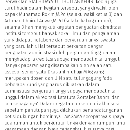
Perwakilan STAI HIDAYATUT THULLAB KEDIRI kediri juga
turut hadir dalam kegitan tersebut yang di wakili oleh
bapak Muhamad Rokim,M.Pd (selaku wakil ketua 3) dan
Achmad Choirul Anwar,M.Pd (selaku kabag umum),
selama 3 hari mengikuti kegiatan penguatan akreditasi
institusi tersebut banyak sekali ilmu dan pengalaman
yang didapat notabene dari perguruan tinggi swasta
yang baru lahir. Hal tersebut berkaitan dengan
penguatan administrasi oleh perguruan tinggi dalam
menghadapi akreditasi supaya mendapat nilai unggul.
Banyak paparan yang disampaikan oleh salah satu
assesor senior yaitu Dr.as'aril muhajir.M.Ag yang
merupakan dosen dari UIN satu tulungagung "ada
beberapa kunci yang harus dikuatkan dalam
administrasi perguruan tinggi supaya mendapat nilai
unggul dalam akreditasi 1.statuta 2.ortaker 3.spmi dan
lain sebagainya". Dalam kegiatan tersebut di akhir sesi
sebelum penutupan juga dilakukan penandatanganan
petisi dukungan berdirinya LAMGAMA secepatnya supaya
ada rumah untuk perguruan tinggi dengan rumpun ilmu
keagamaan dengan biaya terjangkau kususnya bagi